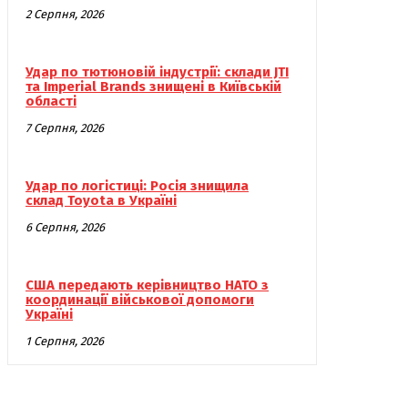
2 Серпня, 2026
Удар по тютюновій індустрії: склади JTI
та Imperial Brands знищені в Київській
області
7 Серпня, 2026
Удар по логістиці: Росія знищила
склад Toyota в Україні
6 Серпня, 2026
США передають керівництво НАТО з
координації військової допомоги
Україні
1 Серпня, 2026