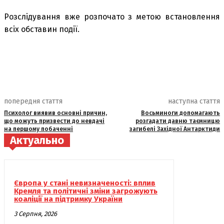
Розслідування вже розпочато з метою встановлення
всіх обставин події.
попередня стаття
наступна стаття
Психолог виявив основні причин,
Восьминоги допомагають
що можуть призвести до невдачі
розгадати давню таємницю
на першому побаченні
загибелі Західної Антарктиди
Актуально
Європа у стані невизначеності: вплив
Кремля та політичні зміни загрожують
коаліції на підтримку України
3 Серпня, 2026