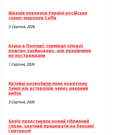
Швеція передала Україні російське
судно-мародер Caffa
5 Серпня, 2026
Атака в Полтаві: термінал «Нової
пошти» зруйновано, але працівники
не постраждали
1 Серпня, 2026
Китайці розробили план порятунку
Землі від астероїдів через ядерний
вибух
3 Серпня, 2026
Geely представила новий гібридний
седан, здатний працювати на бензині
і метанолі