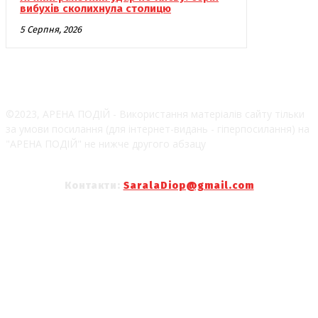
вибухів сколихнула столицю
5 Серпня, 2026
©2023, АРЕНА ПОДІЙ - Використання матеріалів сайту тільки
за умови посилання (для інтернет-видань - гіперпосилання) на
"АРЕНА ПОДІЙ" не нижче другого абзацу
Контакти:
SaralaDiop@gmail.com