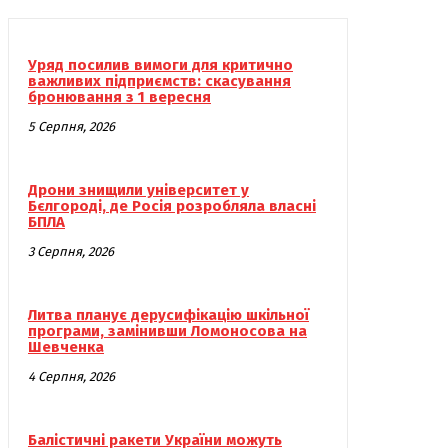
Уряд посилив вимоги для критично
важливих підприємств: скасування
бронювання з 1 вересня
5 Серпня, 2026
Дрони знищили університет у
Бєлгороді, де Росія розробляла власні
БПЛА
3 Серпня, 2026
Литва планує дерусифікацію шкільної
програми, замінивши Ломоносова на
Шевченка
4 Серпня, 2026
Балістичні ракети України можуть