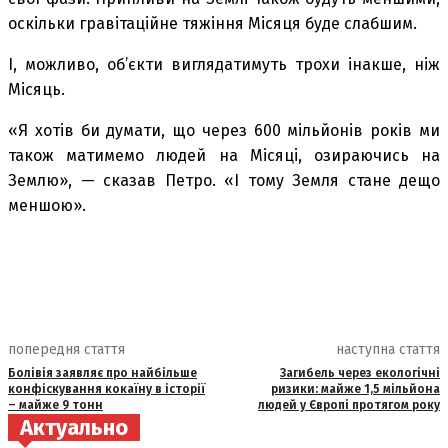
оскільки гравітаційне тяжіння Місяця буде слабшим.
І, можливо, об’єкти виглядатимуть трохи інакше, ніж
Місяць.
«Я хотів би думати, що через 600 мільйонів років ми
також матимемо людей на Місяці, озираючись на
Землю», — сказав Петро. «І тому Земля стане дещо
меншою».
попередня стаття
наступна стаття
Болівія заявляє про найбільше
Загибель через екологічні
конфіскування кокаїну в історії
ризики: майже 1,5 мільйона
– майже 9 тонн
людей у Європі протягом року
Актуально