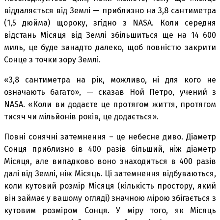
віддаляється від Землі — приблизно на 3,8 сантиметра
(1,5 дюйма) щороку, згідно з NASA. Коли середня
відстань Місяця від Землі збільшиться ще на 14 600
миль, це буде занадто далеко, щоб повністю закрити
Сонце з точки зору Землі.
«3,8 сантиметра на рік, можливо, ні для кого не
означають багато», — сказав Ной Петро, ​учений з
NASA. «Коли ви додаєте це протягом життя, протягом
тисяч чи мільйонів років, це додається».
Повні сонячні затемнення – це небесне диво. Діаметр
Сонця приблизно в 400 разів більший, ніж діаметр
Місяця, але випадково воно знаходиться в 400 разів
далі від Землі, ніж Місяць. Ці затемнення відбуваються,
коли кутовий розмір Місяця (кількість простору, який
він займає у вашому огляді) значною мірою збігається з
кутовим розміром Сонця. У міру того, як Місяць