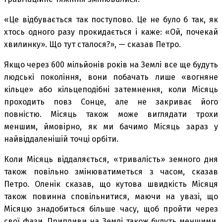
«Це відбувається так поступово. Це не було б так, як
хтось одного разу прокидається і каже: «Ой, почекай
хвилинку». Що тут сталося?», — сказав Петро.
Якщо через 600 мільйонів років на Землі все ще будуть
людські покоління, вони побачать лише «вогняне
кільце» або кільцеподібні затемнення, коли Місяць
проходить повз Сонце, але не закриває його
повністю. Місяць також може виглядати трохи
меншим, ймовірно, як ми бачимо Місяць зараз у
найвіддаленішій точці орбіти.
Коли Місяць віддаляється, «тривалість» земного дня
також повільно змінюватиметься з часом, сказав
Петро. Оленік сказав, що кутова швидкість Місяця
також повинна сповільнитися, маючи на увазі, що
Місяцю знадобиться більше часу, щоб пройти через
свої фази. Припливи на Землі також будуть меншими,