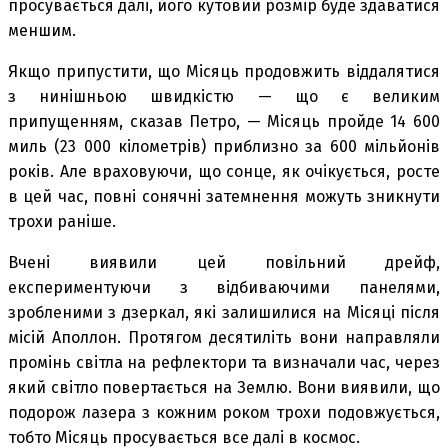
просувається далі, його кутовий розмір буде здаватися
меншим.
Якщо припустити, що Місяць продовжить віддалятися
з нинішньою швидкістю — що є великим
припущенням, сказав Петро, ​​— Місяць пройде 14 600
миль (23 000 кілометрів) приблизно за 600 мільйонів
років. Але враховуючи, що сонце, як очікується, росте
в цей час, повні сонячні затемнення можуть зникнути
трохи раніше.
Вчені виявили цей повільний дрейф,
експериментуючи з відбиваючими панелями,
зробленими з дзеркал, які залишилися на Місяці після
місій Аполлон. Протягом десятиліть вони направляли
промінь світла на рефлектори та визначали час, через
який світло повертається на Землю. Вони виявили, що
подорож лазера з кожним роком трохи подовжується,
тобто Місяць просувається все далі в космос.