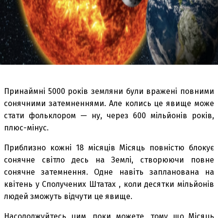
Принаймні 5000 років земляни були вражені повними
сонячними затемненнями. Але колись це явище може
стати фольклором — ну, через 600 мільйонів років,
плюс-мінус.
Приблизно кожні 18 місяців Місяць повністю блокує
сонячне світло десь на Землі, створюючи повне
сонячне затемнення. Одне навіть запланована на
квітень у Сполучених Штатах , коли десятки мільйонів
людей зможуть відчути це явище.
Насолоджуйтесь цим, поки можете, тому що Місяць