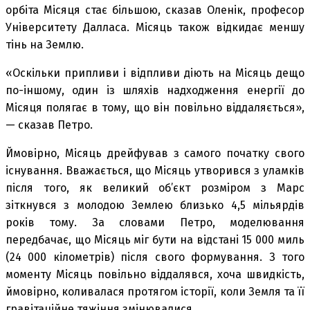
орбіта Місяця стає більшою, сказав Оленік, професор
Університету Далласа. Місяць також відкидає меншу
тінь на Землю.
«Оскільки припливи і відпливи діють на Місяць дещо
по-іншому, один із шляхів надходження енергії до
Місяця полягає в тому, що він повільно віддаляється»,
— сказав Петро.
Ймовірно, Місяць дрейфував з самого початку свого
існування. Вважається, що Місяць утворився з уламків
після того, як великий об’єкт розміром з Марс
зіткнувся з молодою Землею близько 4,5 мільярдів
років тому. За словами Петро, ​​моделювання
передбачає, що Місяць міг бути на відстані 15 000 миль
(24 000 кілометрів) після свого формування. З того
моменту Місяць повільно віддалявся, хоча швидкість,
ймовірно, коливалася протягом історії, коли Земля та її
гравітаційне тяжіння змінювалися.