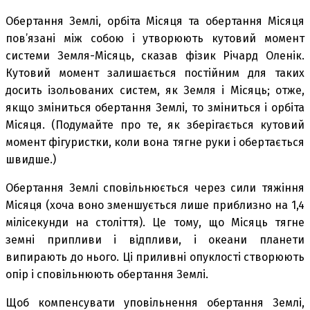
Обертання Землі, орбіта Місяця та обертання Місяця
пов’язані між собою і утворюють кутовий момент
системи Земля-Місяць, сказав фізик Річард Оленік.
Кутовий момент залишається постійним для таких
досить ізольованих систем, як Земля і Місяць; отже,
якщо зміниться обертання Землі, то зміниться і орбіта
Місяця. (Подумайте про те, як зберігається кутовий
момент фігуристки, коли вона тягне руки і обертається
швидше.)
Обертання Землі сповільнюється через сили тяжіння
Місяця (хоча воно зменшується лише приблизно на 1,4
мілісекунди на століття). Це тому, що Місяць тягне
земні припливи і відпливи, і океани планети
випирають до нього. Ці приливні опуклості створюють
опір і сповільнюють обертання Землі.
Щоб компенсувати уповільнення обертання Землі,