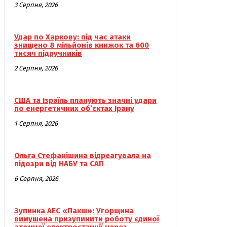
3 Серпня, 2026
Удар по Харкову: під час атаки
знищено 8 мільйонів книжок та 600
тисяч підручників
2 Серпня, 2026
США та Ізраїль планують значні удари
по енергетичних об’єктах Ірану
1 Серпня, 2026
Ольга Стефанішина відреагувала на
підозри від НАБУ та САП
6 Серпня, 2026
Зупинка АЕС «Пакш»: Угорщина
вимушена призупинити роботу єдиної
атомної електростанції через