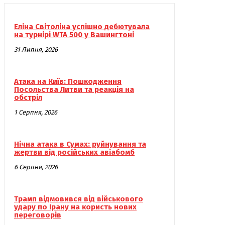
Еліна Світоліна успішно дебютувала
на турнірі WTA 500 у Вашингтоні
31 Липня, 2026
Атака на Київ: Пошкодження
Посольства Литви та реакція на
обстріл
1 Серпня, 2026
Нічна атака в Сумах: руйнування та
жертви від російських авіабомб
6 Серпня, 2026
Трамп відмовився від військового
удару по Ірану на користь нових
переговорів