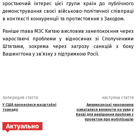
зростаючий інтерес цієї групи країн до публічного
демонстрування своєї військово-політичної співпраці
в контексті конкуренції та протистояння з Заходом.
Раніше глава МЗС Китаю висловив занепокоєння через
наростаючі проблеми у відносинах зі Сполученими
Штатами, зокрема через загрозу санкцій з боку
Вашингтона у зв’язку з підтримкою Росії.
попередня стаття
наступна стаття
У США пронеслися масштабні
Американські чиновники
торнадо
намагалися вплинути на уряд у
Києві для вирішення проблем з
проектом про мобілізацію
Актуально