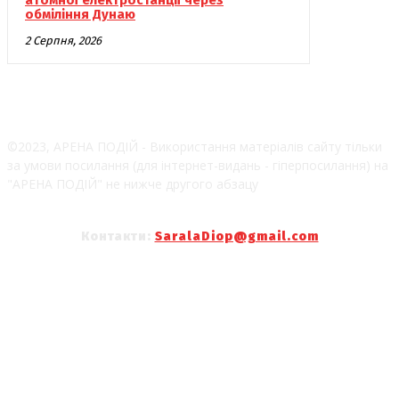
обміління Дунаю
2 Серпня, 2026
©2023, АРЕНА ПОДІЙ - Використання матеріалів сайту тільки
за умови посилання (для інтернет-видань - гіперпосилання) на
"АРЕНА ПОДІЙ" не нижче другого абзацу
Контакти:
SaralaDiop@gmail.com