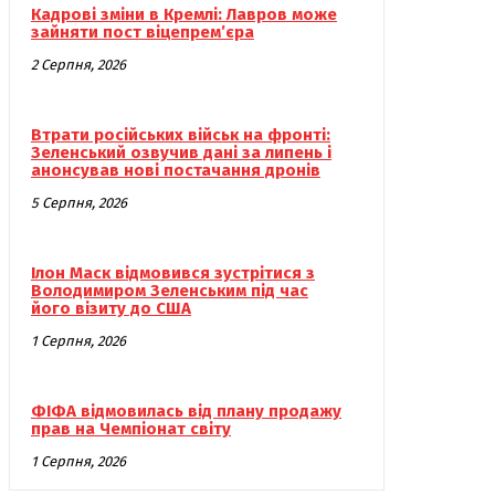
Кадрові зміни в Кремлі: Лавров може
зайняти пост віцепрем’єра
2 Серпня, 2026
Втрати російських військ на фронті:
Зеленський озвучив дані за липень і
анонсував нові постачання дронів
5 Серпня, 2026
Ілон Маск відмовився зустрітися з
Володимиром Зеленським під час
його візиту до США
1 Серпня, 2026
ФІФА відмовилась від плану продажу
прав на Чемпіонат світу
1 Серпня, 2026