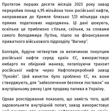
Протягом перших десяти місяців 2023 року завод
переробив понад 4,95 мільйона тонн російської нафти,
направивши до Кремля близько 1,13 мільярда євро
прямих податкових надходжень. Ці дані шокують,
оскільки це приблизно стільки, скільки, за словами
самого Володимира Путіна, пішло на фінансування
приватного військового підрозділу “Вагнер”.
Болгарія, будучи четвертим за величиною покупцем
російської нафти серед країн ЄС, використовує
ембарго як обхідний маневр, легалізуючи транзит
російської нафти через Нафтопереробний завод
“Лукойл”. Цей виняток було зроблено ЄС, як вони
стверджують, для “забезпечення безпеки поставок” на
внутрішньому ринку і для продажу палива в Україну.
Однак розслідування показало, що замість того, щоб
задовольняти внутрішній попит, завод використовує