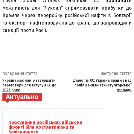
Група Global Witness закликає ЄС припинити
можливість для “Лукойл” спрямовувати прибутки до
Кремля через переробку російської нафти в Болгарії
та експорт нафтопродуктів до країн, що запровадили
санкції проти Росії.
попередня стаття
наступна стаття
Україна має намір завершити
Діалог із ЄС: Україна працює над
переговори для вступу в ЕС до
поліпшенням захисту угорської
2025 року
громади
Актуально
Просування російських військ на
фронті біля Костянтинівки та
Залізничного