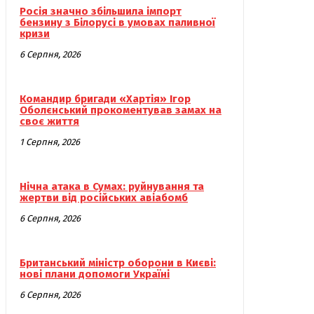
Росія значно збільшила імпорт
бензину з Білорусі в умовах паливної
кризи
6 Серпня, 2026
Командир бригади «Хартія» Ігор
Оболєнський прокоментував замах на
своє життя
1 Серпня, 2026
Нічна атака в Сумах: руйнування та
жертви від російських авіабомб
6 Серпня, 2026
Британський міністр оборони в Києві:
нові плани допомоги Україні
6 Серпня, 2026