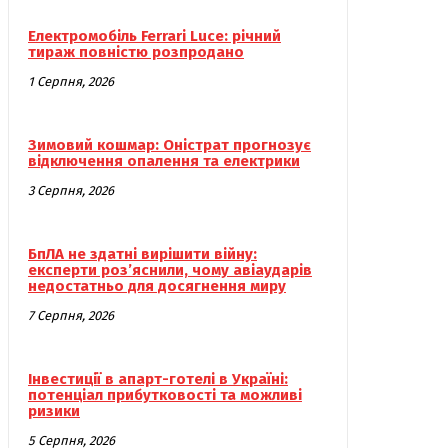
Електромобіль Ferrari Luce: річний
тираж повністю розпродано
1 Серпня, 2026
Зимовий кошмар: Оністрат прогнозує
відключення опалення та електрики
3 Серпня, 2026
БпЛА не здатні вирішити війну:
експерти роз’яснили, чому авіаударів
недостатньо для досягнення миру
7 Серпня, 2026
Інвестиції в апарт-готелі в Україні:
потенціал прибутковості та можливі
ризики
5 Серпня, 2026