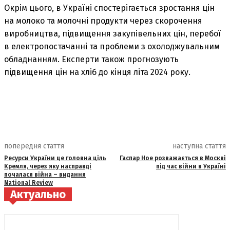
Окрім цього, в Україні спостерігається зростання цін
на молоко та молочні продукти через скорочення
виробництва, підвищення закупівельних цін, перебої
в електропостачанні та проблеми з охолоджувальним
обладнанням. Експерти також прогнозують
підвищення цін на хліб до кінця літа 2024 року.
попередня стаття
наступна стаття
Ресурси України це головна ціль
Гаспар Ное розважається в Москві
Кремля, через яку насправді
під час війни в Україні
почалася війна – видання
National Review
Актуально