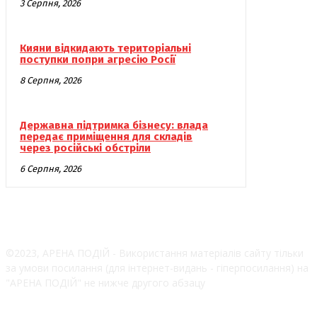
3 Серпня, 2026
Кияни відкидають територіальні
поступки попри агресію Росії
8 Серпня, 2026
Державна підтримка бізнесу: влада
передає приміщення для складів
через російські обстріли
6 Серпня, 2026
©2023, АРЕНА ПОДІЙ - Використання матеріалів сайту тільки
за умови посилання (для інтернет-видань - гіперпосилання) на
"АРЕНА ПОДІЙ" не нижче другого абзацу