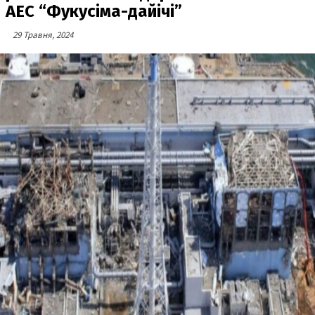
АЕС “Фукусіма-дайічі”
29 Травня, 2024