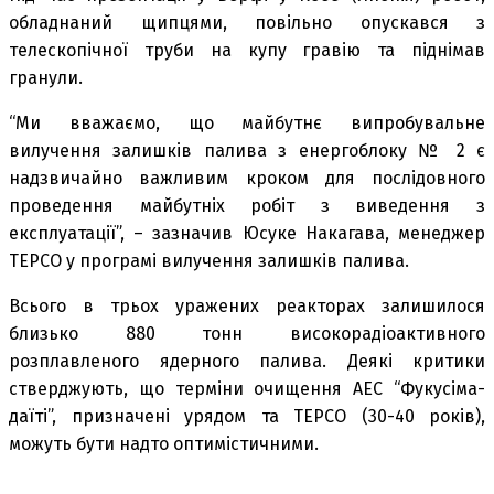
обладнаний щипцями, повільно опускався з
телескопічної труби на купу гравію та піднімав
гранули.
“Ми вважаємо, що майбутнє випробувальне
вилучення залишків палива з енергоблоку № 2 є
надзвичайно важливим кроком для послідовного
проведення майбутніх робіт з виведення з
експлуатації”, – зазначив Юсуке Накагава, менеджер
TEPCO у програмі вилучення залишків палива.
Всього в трьох уражених реакторах залишилося
близько 880 тонн високорадіоактивного
розплавленого ядерного палива. Деякі критики
стверджують, що терміни очищення АЕС “Фукусіма-
даїті”, призначені урядом та TEPCO (30-40 років),
можуть бути надто оптимістичними.