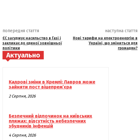
попередня стаття
наступна стаття
ЄС засуджує насильство в Газі і
Нові тарифи на електроенергію в
закликає до єдиної зовнішньої
Україні, що зміниться для
політики
громадян?
Актуально
Кадрові зміни в Кремлі: Лавров може
зайняти пост віцепрем’єра
2 Серпня, 2026
Безпечний відпочинок на київських
пляжах: відсутність небезпечних
збудників інфекцій
4 Серпня, 2026