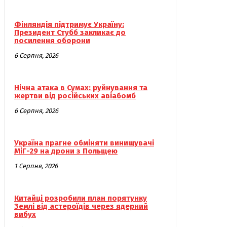
Фінляндія підтримує Україну:
Президент Стубб закликає до
посилення оборони
6 Серпня, 2026
Нічна атака в Сумах: руйнування та
жертви від російських авіабомб
6 Серпня, 2026
Україна прагне обміняти винищувачі
МіГ-29 на дрони з Польщею
1 Серпня, 2026
Китайці розробили план порятунку
Землі від астероїдів через ядерний
вибух