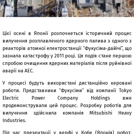
Цієї осені в Японії розпочнеться історичний процес
вилучення розплавленого ядерного палива з одного з
реакторів атомної електростанції “Фукусіма-дайічі”, що
зазнала катастрофу у 2011 році. Ця подія стане першою
спробою очищення ядерних матеріалів після руйнівної
аварії на АЕС.
У процесі будуть використані дистанційно керовані
роботи. Представники “Фукусіми” від компанії Tokyo
Electric Power Company Holdings вже
продемонстрували цей процес. Розробку роботів для
вилучення здійснила компанія Mitsubishi Heavy
Industries.
Під час презентації у верфі у Кобе (Японія) робот,