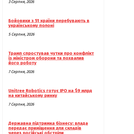
3 Серпня, 2026
Бойовики з 51 країни перебувають в
українському полоні
5 Серпня, 2026
Трамп спростував чутки про конфлікт
із міністром оборони та похвалив
його роботу
7 Серпня, 2026
Unitree Robotics готує IPO на $9 млрд
на китайському ринку
7 Серпня, 2026
Державна підтримка бізнесу: влада
передає приміщення для складів
через російські обстріли