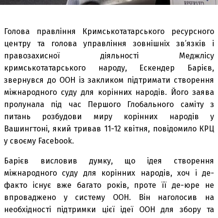
Голова правління Кримськотатарського ресурсного
центру та голова управління зовнішніх зв’язків і
правозахисної діяльності Меджлісу
кримськотатарського народу, Ескендер Барієв,
звернувся до ООН із закликом підтримати створення
міжнародного суду для корінних народів. Його заява
пролунала під час Першого Глобального саміту з
питань розбудови миру корінних народів у
Вашингтоні, який тривав 11-12 квітня, повідомило КРЦ
у своєму Facebook.
Барієв висловив думку, що ідея створення
міжнародного суду для корінних народів, хоч і де-
факто існує вже багато років, проте її де-юре не
впроваджено у систему ООН. Він наголосив на
необхідності підтримки цієї ідеї ООН для збору та