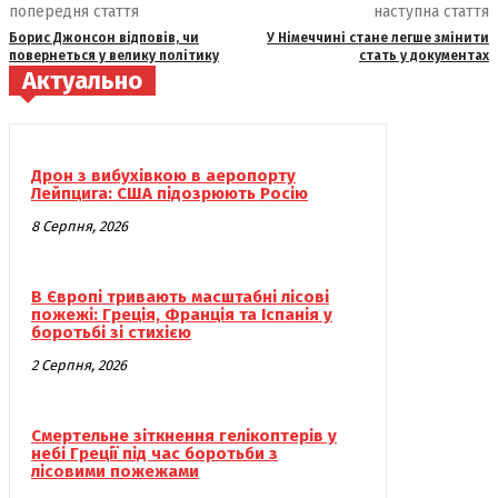
попередня стаття
наступна стаття
Борис Джонсон відповів, чи
У Німеччині стане легше змінити
повернеться у велику політику
стать у документах
Актуально
Дрон з вибухівкою в аеропорту
Лейпцига: США підозрюють Росію
8 Серпня, 2026
В Європі тривають масштабні лісові
пожежі: Греція, Франція та Іспанія у
боротьбі зі стихією
2 Серпня, 2026
Смертельне зіткнення гелікоптерів у
небі Греції під час боротьби з
лісовими пожежами