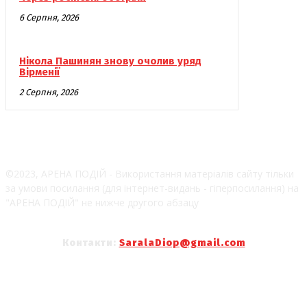
6 Серпня, 2026
Нікола Пашинян знову очолив уряд
Вірменії
2 Серпня, 2026
©2023, АРЕНА ПОДІЙ - Використання матеріалів сайту тільки
за умови посилання (для інтернет-видань - гіперпосилання) на
"АРЕНА ПОДІЙ" не нижче другого абзацу
Контакти:
SaralaDiop@gmail.com