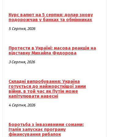
Курс валют на 5 серпня: долар знову
подорожчав у банках та обмінниках
5 Серпня, 2026
Протести в Україні: масова реакція на
відставку Михайла Федорова
3 Серпня, 2026
Складні випробування: Україна
готується до найжорсткішої зими
війни, в той час як Путін може
капітулювати навесні
4 Серпня, 2026
Боротьба з інвазивними сомами:
Італія запускає програму
фінансування рибалок