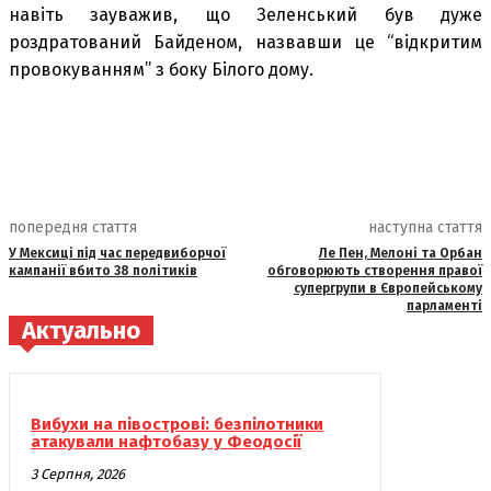
навіть зауважив, що Зеленський був дуже
роздратований Байденом, назвавши це “відкритим
провокуванням” з боку Білого дому.
попередня стаття
наступна стаття
У Мексиці під час передвиборчої
Ле Пен, Мелоні та Орбан
кампанії вбито 38 політиків
обговорюють створення правої
супергрупи в Європейському
парламенті
Актуально
Вибухи на півострові: безпілотники
атакували нафтобазу у Феодосії
3 Серпня, 2026