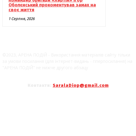
Оболєнський прокоментував замах на
своє життя
1 Серпня, 2026
©2023, АРЕНА ПОДІЙ - Використання матеріалів сайту тільки
за умови посилання (для інтернет-видань - гіперпосилання) на
"АРЕНА ПОДІЙ" не нижче другого абзацу
Контакти:
SaralaDiop@gmail.com