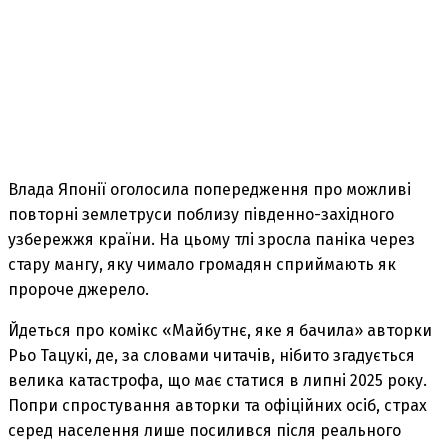
Влада Японії оголосила попередження про можливі
повторні землетруси поблизу південно-західного
узбережжя країни. На цьому тлі зросла паніка через
стару мангу, яку чимало громадян сприймають як
пророче джерело.
Йдеться про комікс «Майбутнє, яке я бачила» авторки
Рьо Тацукі, де, за словами читачів, нібито згадується
велика катастрофа, що має статися в липні 2025 року.
Попри спростування авторки та офіційних осіб, страх
серед населення лише посилився після реального