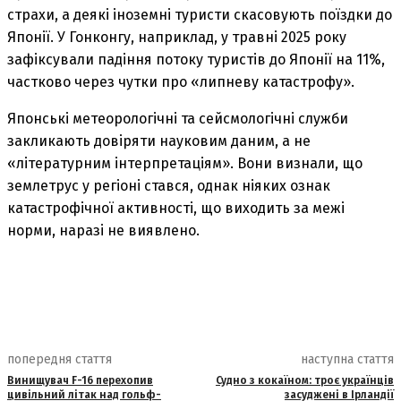
страхи, а деякі іноземні туристи скасовують поїздки до
Японії. У Гонконгу, наприклад, у травні 2025 року
зафіксували падіння потоку туристів до Японії на 11%,
частково через чутки про «липневу катастрофу».
Японські метеорологічні та сейсмологічні служби
закликають довіряти науковим даним, а не
«літературним інтерпретаціям». Вони визнали, що
землетрус у регіоні стався, однак ніяких ознак
катастрофічної активності, що виходить за межі
норми, наразі не виявлено.
попередня стаття
наступна стаття
Винищувач F-16 перехопив
Судно з кокаїном: троє українців
цивільний літак над гольф-
засуджені в Ірландії