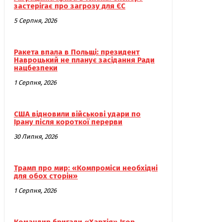
застерігає про загрозу для ЄС
5 Серпня, 2026
Ракета впала в Польщі: президент
Навроцький не планує засідання Ради
нацбезпеки
1 Серпня, 2026
США відновили військові удари по
Ірану після короткої перерви
30 Липня, 2026
Трамп про мир: «Компроміси необхідні
для обох сторін»
1 Серпня, 2026
Командир бригади «Хартія» Ігор