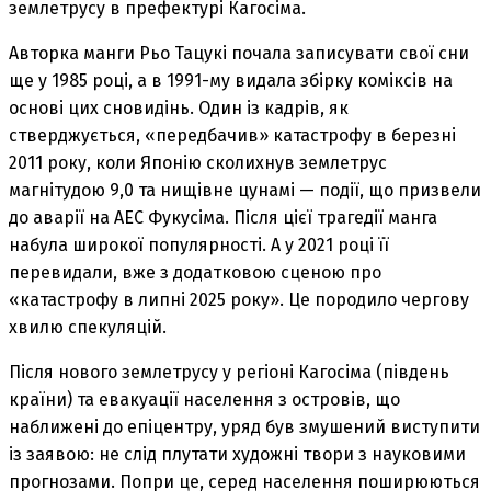
землетрусу в префектурі Кагосіма.
Авторка манги Рьо Тацукі почала записувати свої сни
ще у 1985 році, а в 1991-му видала збірку коміксів на
основі цих сновидінь. Один із кадрів, як
стверджується, «передбачив» катастрофу в березні
2011 року, коли Японію сколихнув землетрус
магнітудою 9,0 та нищівне цунамі — події, що призвели
до аварії на АЕС Фукусіма. Після цієї трагедії манга
набула широкої популярності. А у 2021 році її
перевидали, вже з додатковою сценою про
«катастрофу в липні 2025 року». Це породило чергову
хвилю спекуляцій.
Після нового землетрусу у регіоні Кагосіма (південь
країни) та евакуації населення з островів, що
наближені до епіцентру, уряд був змушений виступити
із заявою: не слід плутати художні твори з науковими
прогнозами. Попри це, серед населення поширюються