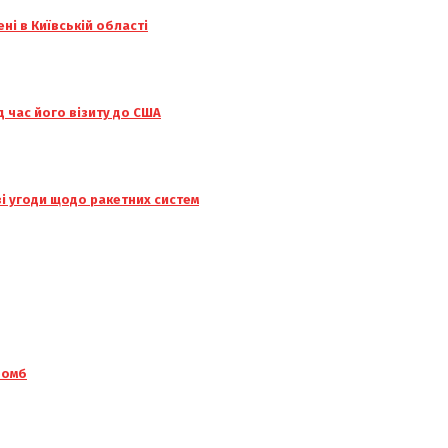
ені в Київській області
 час його візиту до США
ві угоди щодо ракетних систем
бомб