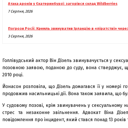
Атака дронів у Єкатеринбурзі: загорівся склад Wildberries
7 Серпня, 2026
Погрози Росії: Кремль звинуватив Ірландію в «піратстві» чере
3 Серпня, 2026
Голлівудський актор Він Дізель звинувачується у сек
позовною заявою, поданою до суду, вона стверджує, щ
2010 році.
Йонасон розповіла, що Дізель домагався її у номері го
продовжив насильницькі дії. Вона також заявила, що бул
У судовому позові, крім звинувачень у сексуальному 
стрес та незаконне звільнення. Адвокат Віна Діз
повідомлення про інцидент, який стався понад 13 років 