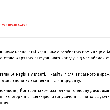
з контроль суден
суальному насильстві колишньою особистою помічницею А
о стала жертвою сексуального нападу під час зйомок ф
телю St Regis в Атланті, і навіть після виразного вираж
а звільнена кілька годин після інциденту.
насильстві, Йонасон також зазначила гендерну дискримі
еля категорично відкидає звинувачення, наголошую
тому.