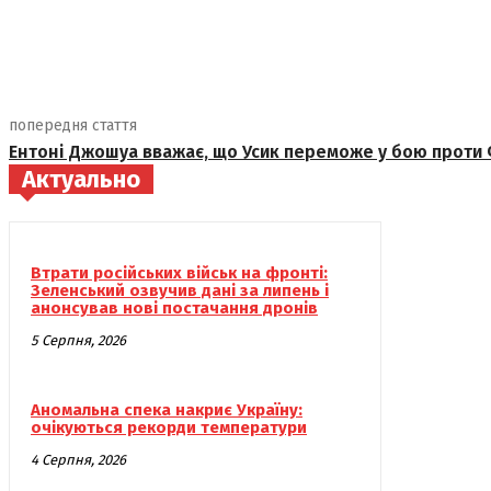
поділіться
попередня стаття
Ентоні Джошуа вважає, що Усик переможе у бою проти 
Актуально
Втрати російських військ на фронті:
Зеленський озвучив дані за липень і
анонсував нові постачання дронів
5 Серпня, 2026
Аномальна спека накриє Україну:
очікуються рекорди температури
4 Серпня, 2026