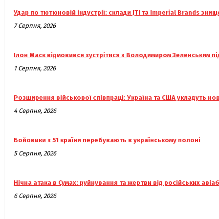
Удар по тютюновій індустрії: склади JTI та Imperial Brands знищ
7 Серпня, 2026
Ілон Маск відмовився зустрітися з Володимиром Зеленським під
1 Серпня, 2026
Розширення військової співпраці: Україна та США укладуть но
4 Серпня, 2026
Бойовики з 51 країни перебувають в українському полоні
5 Серпня, 2026
Нічна атака в Сумах: руйнування та жертви від російських авіа
6 Серпня, 2026