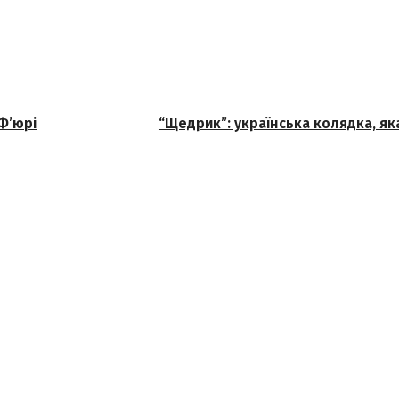
Ф’юрі
“Щедрик”: українська колядка, як