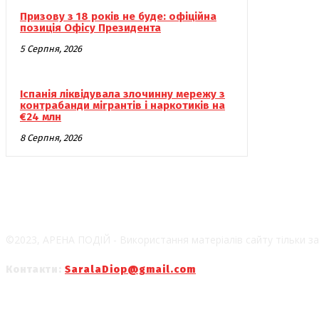
Призову з 18 років не буде: офіційна
позиція Офісу Президента
5 Серпня, 2026
Іспанія ліквідувала злочинну мережу з
контрабанди мігрантів і наркотиків на
€24 млн
8 Серпня, 2026
©2023, АРЕНА ПОДІЙ - Використання матеріалів сайту тільки за
Контакти:
SaralaDiop@gmail.com