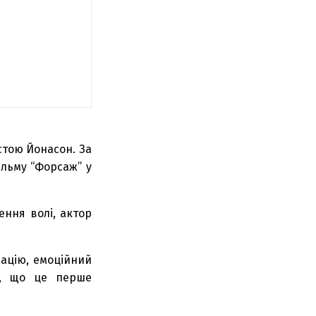
стою Йонасон. За
ільму “Форсаж” у
ення волі, актор
націю, емоційний
чи, що це перше