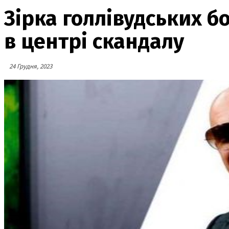
Зірка голлівудських б
в центрі скандалу
24 Грудня, 2023