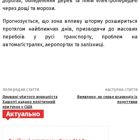
дорогах, обледеніння дерев та ліній електропередачі
через дощі та морози.
Прогнозується, що зона впливу шторму розшириться
протягом найближчих днів, призводячи до масових
перебоїв у русі транспорту, проблем на
автомагістралях, аеропортах та залізниці.
попередня стаття
наступна стаття
Дружині убитого журналіста
Виявлено, як серце взаємодіє із
Хашоггі надано політичний
почуттями
притулок у США
Актуально