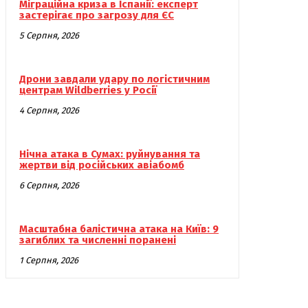
Міграційна криза в Іспанії: експерт
застерігає про загрозу для ЄС
5 Серпня, 2026
Дрони завдали удару по логістичним
центрам Wildberries у Росії
4 Серпня, 2026
Нічна атака в Сумах: руйнування та
жертви від російських авіабомб
6 Серпня, 2026
Масштабна балістична атака на Київ: 9
загиблих та численні поранені
1 Серпня, 2026