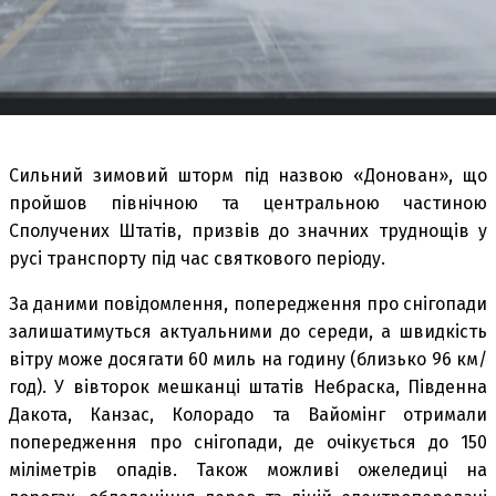
Сильний зимовий шторм під назвою «Донован», що
пройшов північною та центральною частиною
Сполучених Штатів, призвів до значних труднощів у
русі транспорту під час святкового періоду.
За даними повідомлення, попередження про снігопади
залишатимуться актуальними до середи, а швидкість
вітру може досягати 60 миль на годину (близько 96 км/
год). У вівторок мешканці штатів Небраска, Південна
Дакота, Канзас, Колорадо та Вайомінг отримали
попередження про снігопади, де очікується до 150
міліметрів опадів. Також можливі ожеледиці на