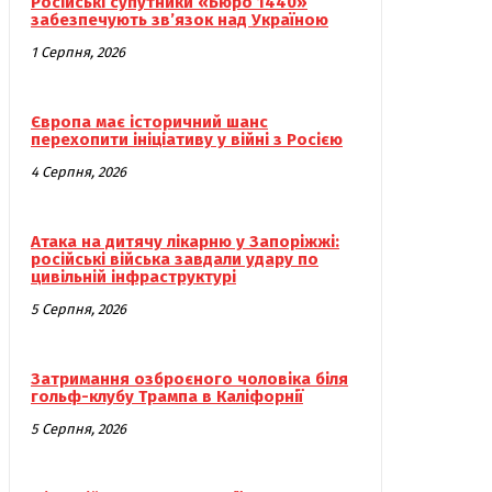
Російські супутники «Бюро 1440»
забезпечують зв’язок над Україною
1 Серпня, 2026
Європа має історичний шанс
перехопити ініціативу у війні з Росією
4 Серпня, 2026
Атака на дитячу лікарню у Запоріжжі:
російські війська завдали удару по
цивільній інфраструктурі
5 Серпня, 2026
Затримання озброєного чоловіка біля
гольф-клубу Трампа в Каліфорнії
5 Серпня, 2026